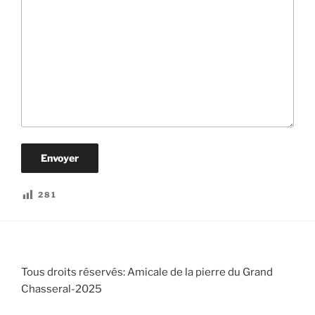
281
A
l
t
e
r
Tous droits réservés: Amicale de la pierre du Grand
n
Chasseral-2025
a