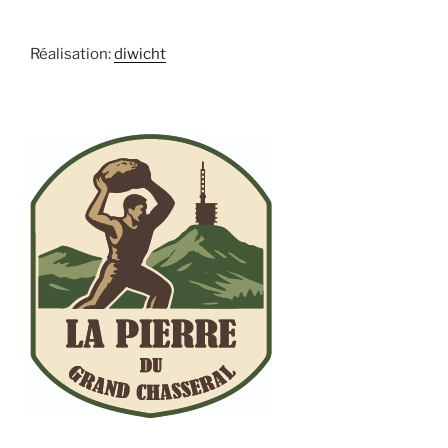
t
i
v
Réalisation:
diwicht
e
: