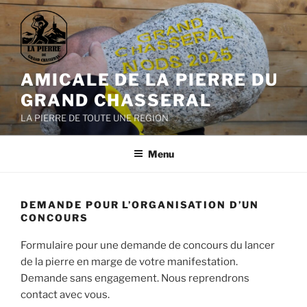
Aller
au
contenu
principal
AMICALE DE LA PIERRE DU
GRAND CHASSERAL
LA PIERRE DE TOUTE UNE REGION
Menu
DEMANDE POUR L’ORGANISATION D’UN
CONCOURS
Formulaire pour une demande de concours du lancer
de la pierre en marge de votre manifestation.
Demande sans engagement. Nous reprendrons
contact avec vous.