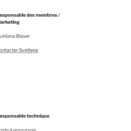
esponsable des membres /
arketing
vetlana Blaser
ontacter Svetlana
esponsable technique
oste à repourvoir