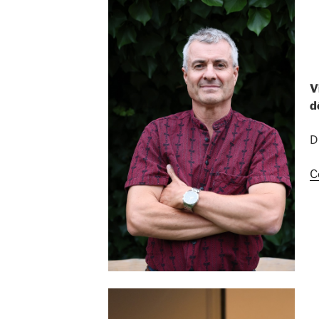
V
d
D
C