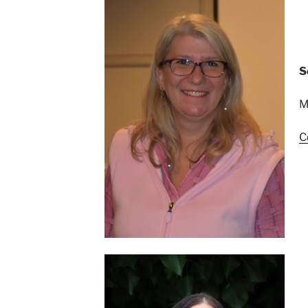
S
M
C