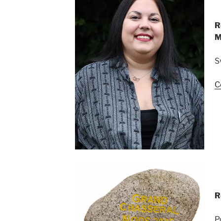
R
M
S
C
R
P